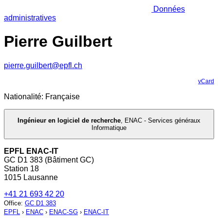
Données
administratives
Pierre Guilbert
pierre.guilbert@epfl.ch
vCard
Nationalité: Française
Ingénieur en logiciel de recherche
,
ENAC - Services généraux
Informatique
EPFL ENAC-IT
GC D1 383 (Bâtiment GC)
Station 18
1015 Lausanne
+41 21 693 42 20
Office
:
GC D1 383
EPFL
›
ENAC
›
ENAC-SG
›
ENAC-IT