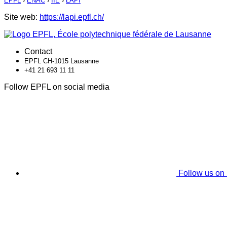
EPFL
›
ENAC
›
IIE
›
LAPI
Site web:
https://lapi.epfl.ch/
Contact
EPFL CH-1015 Lausanne
+41 21 693 11 11
Follow EPFL on social media
Follow us on