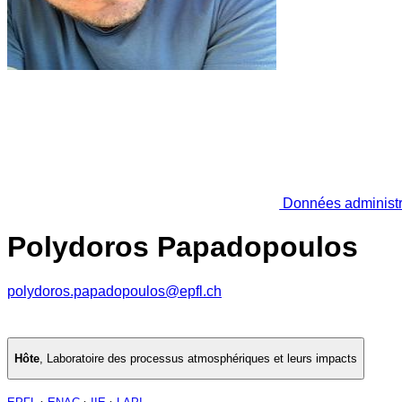
Données administr
Polydoros Papadopoulos
polydoros.papadopoulos@epfl.ch
Hôte
,
Laboratoire des processus atmosphériques et leurs impacts