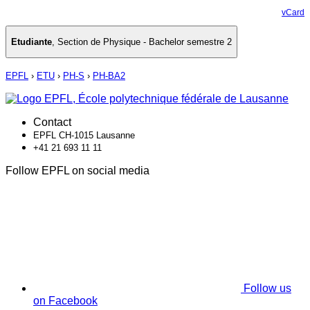
vCard
Etudiante
,
Section de Physique - Bachelor semestre 2
EPFL
›
ETU
›
PH-S
›
PH-BA2
Contact
EPFL CH-1015 Lausanne
+41 21 693 11 11
Follow EPFL on social media
Follow us
on Facebook