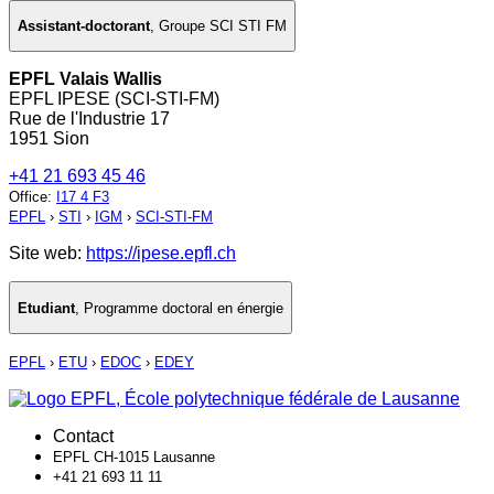
Assistant-doctorant
,
Groupe SCI STI FM
EPFL Valais Wallis
EPFL IPESE (SCI-STI-FM)
Rue de l'Industrie 17
1951 Sion
+41 21 693 45 46
Office
:
I17 4 F3
EPFL
›
STI
›
IGM
›
SCI-STI-FM
Site web:
https://ipese.epfl.ch
Etudiant
,
Programme doctoral en énergie
EPFL
›
ETU
›
EDOC
›
EDEY
Contact
EPFL CH-1015 Lausanne
+41 21 693 11 11