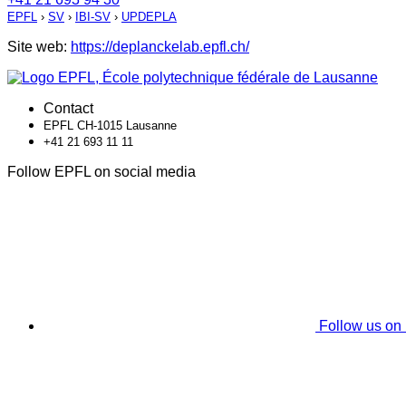
EPFL
›
SV
›
IBI-SV
›
UPDEPLA
Site web:
https://deplanckelab.epfl.ch/
Contact
EPFL CH-1015 Lausanne
+41 21 693 11 11
Follow EPFL on social media
Follow us on