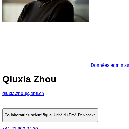
Données administr
Qiuxia Zhou
qiuxia.zhou@epfl.ch
Collaboratrice scientifique
,
Unité du Prof. Deplancke
+41 21 693 94 30