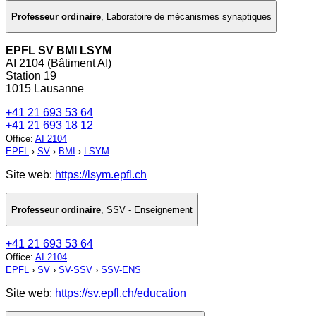
Professeur ordinaire
,
Laboratoire de mécanismes synaptiques
EPFL SV BMI LSYM
AI 2104 (Bâtiment AI)
Station 19
1015 Lausanne
+41 21 693 53 64
+41 21 693 18 12
Office
:
AI 2104
EPFL
›
SV
›
BMI
›
LSYM
Site web:
https://lsym.epfl.ch
Professeur ordinaire
,
SSV - Enseignement
+41 21 693 53 64
Office
:
AI 2104
EPFL
›
SV
›
SV-SSV
›
SSV-ENS
Site web:
https://sv.epfl.ch/education