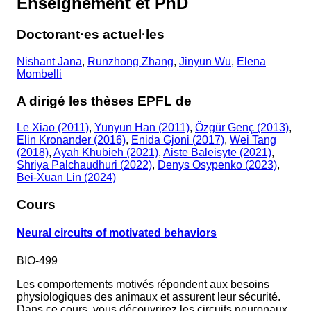
Enseignement et PhD
Doctorant·es actuel·les
Nishant Jana
,
Runzhong Zhang
,
Jinyun Wu
,
Elena
Mombelli
A dirigé les thèses EPFL de
Le Xiao (2011)
,
Yunyun Han (2011)
,
Özgür Genç (2013)
,
Elin Kronander (2016)
,
Enida Gjoni (2017)
,
Wei Tang
(2018)
,
Ayah Khubieh (2021)
,
Aiste Baleisyte (2021)
,
Shriya Palchaudhuri (2022)
,
Denys Osypenko (2023)
,
Bei-Xuan Lin (2024)
Cours
Neural circuits of motivated behaviors
BIO-499
Les comportements motivés répondent aux besoins
physiologiques des animaux et assurent leur sécurité.
Dans ce cours, vous découvrirez les circuits neuronaux