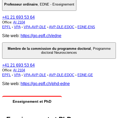
Professeur ordinaire
,
EDNE - Enseignement
+41 21 693 53 64
Office
:
AI 2104
EPFL
›
VPA
›
VPA-AVP-DLE
›
AVP-DLE-EDOC
›
EDNE-ENS
Site web:
https://go.epfl.ch/edne
Membre de la commission du programme doctoral
,
Programme
doctoral Neurosciences
+41 21 693 53 64
Office
:
AI 2104
EPFL
›
VPA
›
VPA-AVP-DLE
›
AVP-DLE-EDOC
›
EDNE-GE
Site web:
https://go.epfl.ch/phd-edne
Enseignement et PhD