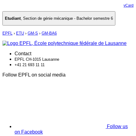
vCard
Etudiant
,
Section de génie mécanique - Bachelor semestre 6
EPFL
›
ETU
›
GM-S
›
GM-BA6
Contact
EPFL CH-1015 Lausanne
+41 21 693 11 11
Follow EPFL on social media
Follow us
on Facebook