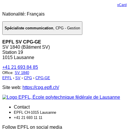
vCard
Nationalité: Français
Spécialiste communication
,
CPG - Gestion
EPFL SV CPG-GE
SV 1840 (Bâtiment SV)
Station 19
1015 Lausanne
+41 21 693 84 85
Office
:
SV 1840
EPFL
›
SV
›
CPG
›
CPG-GE
Site web:
https://cpg.epfl.ch/
Contact
EPFL CH-1015 Lausanne
+41 21 693 11 11
Follow EPFL on social media