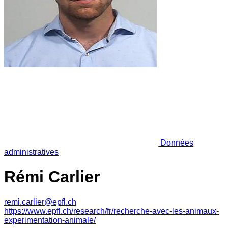
Données
administratives
Rémi Carlier
remi.carlier@epfl.ch
https://www.epfl.ch/research/fr/recherche-avec-les-animaux-
experimentation-animale/