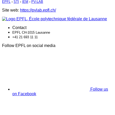
EPFL
›
STI
›
IEM
›
PV-LAB
Site web:
https://pvlab.epfl.ch/
Contact
EPFL CH-1015 Lausanne
+41 21 693 11 11
Follow EPFL on social media
Follow us
on Facebook