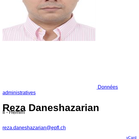
Données
administratives
Reza Daneshazarian
Il - He/him
reza.daneshazarian@epfl.ch
vCard