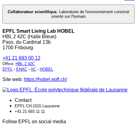
Collaborateur scientifique
,
Laboratoire de l'environnement construit
orienté sur l'humain
EPFL Smart Living Lab HOBEL
HBL 2 42C (Halle Bleue)
Pass. du Cardinal 13b
1700 Fribourg
+41 21 693 00 12
Office
:
HBL 2 42C
EPFL
›
ENAC
›
IIC
›
HOBEL
Site web:
https://hobel.epfl.ch/
Contact
EPFL CH-1015 Lausanne
+41 21 693 11 11
Follow EPFL on social media