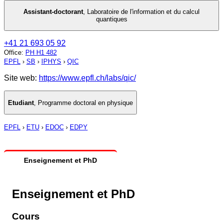
Assistant-doctorant
,
Laboratoire de l'information et du calcul
quantiques
+41 21 693 05 92
Office
:
PH H1 482
EPFL
›
SB
›
IPHYS
›
QIC
Site web:
https://www.epfl.ch/labs/qic/
Etudiant
,
Programme doctoral en physique
EPFL
›
ETU
›
EDOC
›
EDPY
Enseignement et PhD
Enseignement et PhD
Cours