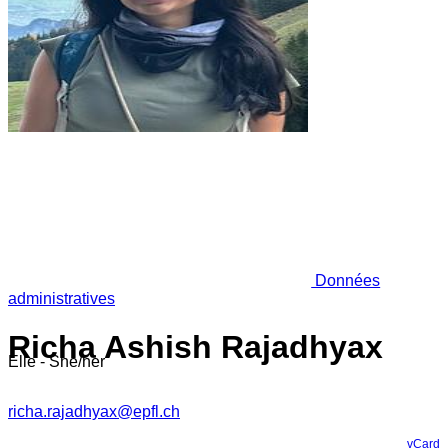
Données
administratives
Richa Ashish Rajadhyax
Elle - She/her
richa.rajadhyax@epfl.ch
vCard