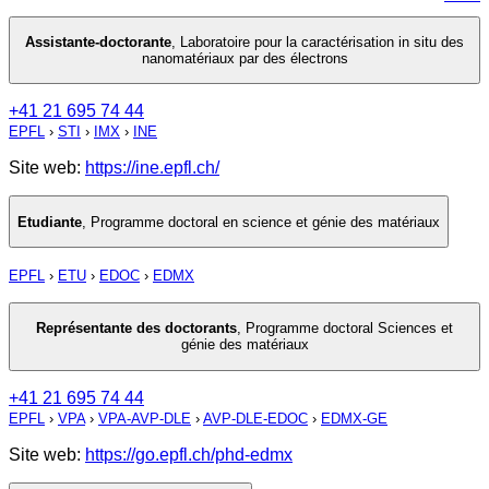
Assistante-doctorante
,
Laboratoire pour la caractérisation in situ des
nanomatériaux par des électrons
+41 21 695 74 44
EPFL
›
STI
›
IMX
›
INE
Site web:
https://ine.epfl.ch/
Etudiante
,
Programme doctoral en science et génie des matériaux
EPFL
›
ETU
›
EDOC
›
EDMX
Représentante des doctorants
,
Programme doctoral Sciences et
génie des matériaux
+41 21 695 74 44
EPFL
›
VPA
›
VPA-AVP-DLE
›
AVP-DLE-EDOC
›
EDMX-GE
Site web:
https://go.epfl.ch/phd-edmx