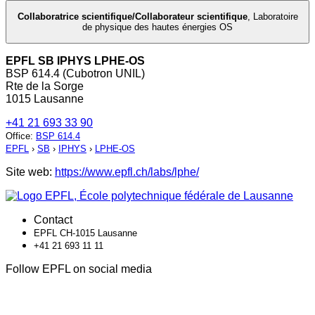
Collaboratrice scientifique/Collaborateur scientifique
,
Laboratoire
de physique des hautes énergies OS
EPFL SB IPHYS LPHE-OS
BSP 614.4 (Cubotron UNIL)
Rte de la Sorge
1015 Lausanne
+41 21 693 33 90
Office
:
BSP 614.4
EPFL
›
SB
›
IPHYS
›
LPHE-OS
Site web:
https://www.epfl.ch/labs/lphe/
Contact
EPFL CH-1015 Lausanne
+41 21 693 11 11
Follow EPFL on social media