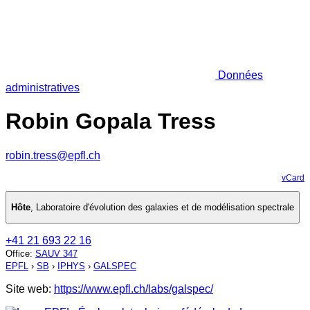
Données
administratives
Robin Gopala Tress
robin.tress@epfl.ch
vCard
Hôte
,
Laboratoire d'évolution des galaxies et de modélisation spectrale
+41 21 693 22 16
Office
:
SAUV 347
EPFL
›
SB
›
IPHYS
›
GALSPEC
Site web:
https://www.epfl.ch/labs/galspec/