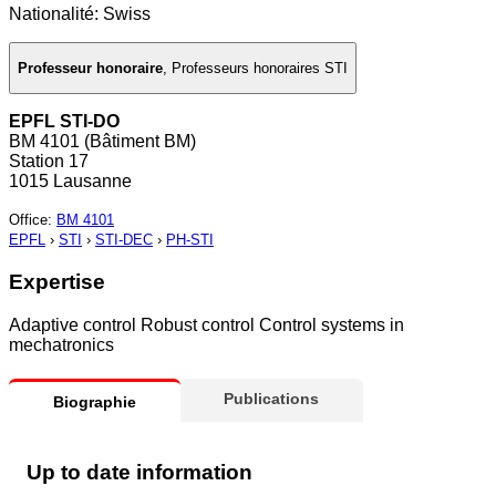
Nationalité: Swiss
Professeur honoraire
,
Professeurs honoraires STI
EPFL STI-DO
BM 4101 (Bâtiment BM)
Station 17
1015 Lausanne
Office
:
BM 4101
EPFL
›
STI
›
STI-DEC
›
PH-STI
Expertise
Adaptive control Robust control Control systems in
mechatronics
Publications
Biographie
Up to date information