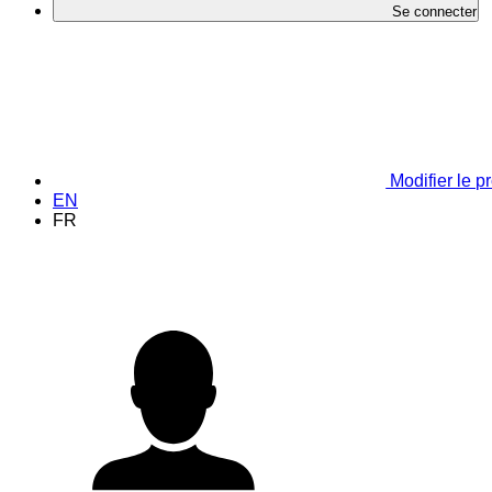
Se connecter
Modifier le pr
EN
FR