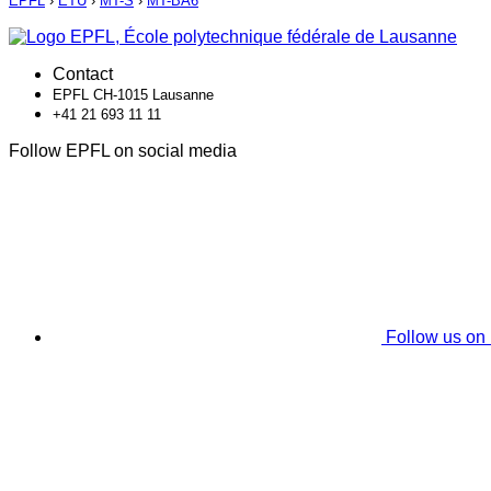
EPFL
›
ETU
›
MT-S
›
MT-BA6
Contact
EPFL CH-1015 Lausanne
+41 21 693 11 11
Follow EPFL on social media
Follow us on