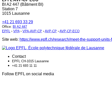
BI A2 447 (Bâtiment BI)
Station 7
1015 Lausanne
+41 21 693 33 29
Office
:
BI A2 447
EPFL
›
VPA
›
VPA-AVP-CP
›
AVP-CP
›
AVP-CP-ECO
Site web:
https://www.epfl.ch/research/meet-the-support-units-
Contact
EPFL CH-1015 Lausanne
+41 21 693 11 11
Follow EPFL on social media