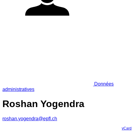
Données
administratives
Roshan Yogendra
roshan.yogendra@epfl.ch
vCard