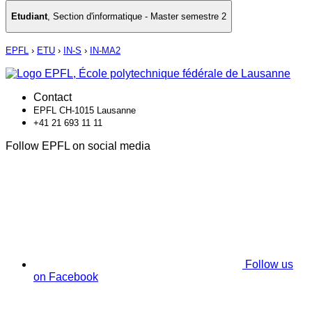
Etudiant
,
Section d'informatique - Master semestre 2
EPFL
›
ETU
›
IN-S
›
IN-MA2
Contact
EPFL CH-1015 Lausanne
+41 21 693 11 11
Follow EPFL on social media
Follow us
on Facebook