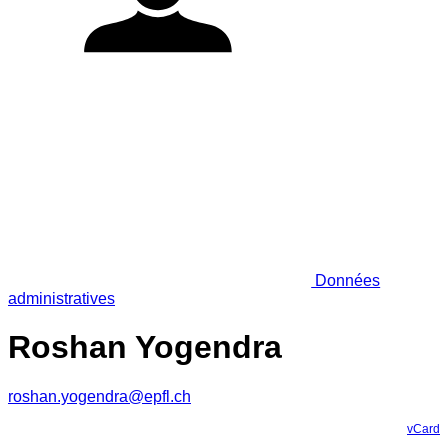
Données
administratives
Roshan Yogendra
roshan.yogendra@epfl.ch
vCard