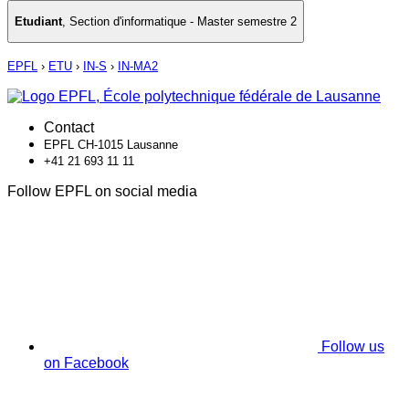
Etudiant
,
Section d'informatique - Master semestre 2
EPFL
›
ETU
›
IN-S
›
IN-MA2
Contact
EPFL CH-1015 Lausanne
+41 21 693 11 11
Follow EPFL on social media
Follow us
on Facebook