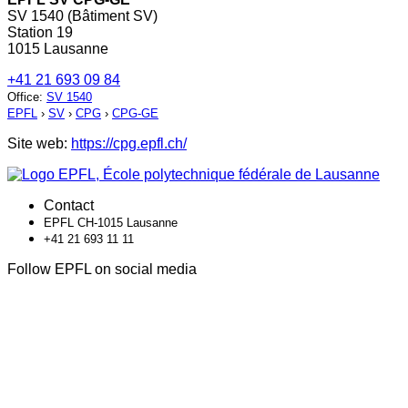
SV 1540 (Bâtiment SV)
Station 19
1015 Lausanne
+41 21 693 09 84
Office
:
SV 1540
EPFL
›
SV
›
CPG
›
CPG-GE
Site web:
https://cpg.epfl.ch/
Contact
EPFL CH-1015 Lausanne
+41 21 693 11 11
Follow EPFL on social media