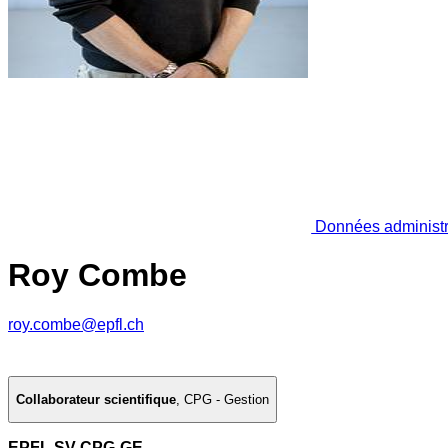
Données administr
Roy Combe
roy.combe@epfl.ch
Collaborateur scientifique
,
CPG - Gestion
EPFL SV CPG-GE