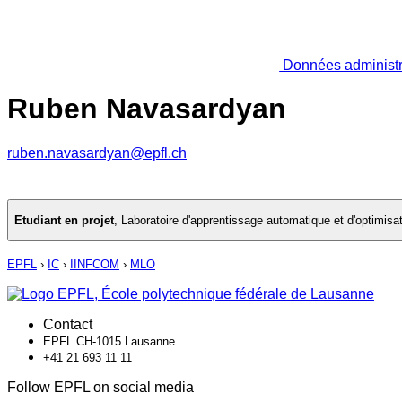
Données administr
Ruben Navasardyan
ruben.navasardyan@epfl.ch
Etudiant en projet
,
Laboratoire d'apprentissage automatique et d'optimisa
EPFL
›
IC
›
IINFCOM
›
MLO
Contact
EPFL CH-1015 Lausanne
+41 21 693 11 11
Follow EPFL on social media