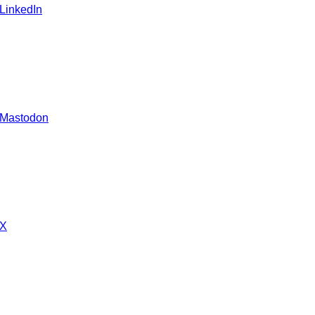
 LinkedIn
 Mastodon
 X