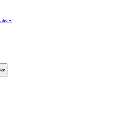
atives
tion