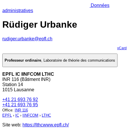
Données
administratives
Rüdiger Urbanke
rudiger.urbanke@epfl.ch
vCard
Professeur ordinaire
,
Laboratoire de théorie des communications
EPFL IC IINFCOM LTHC
INR 116 (Bâtiment INR)
Station 14
1015 Lausanne
+41 21 693 76 92
+41 21 693 76 95
Office
:
INR 116
EPFL
›
IC
›
IINFCOM
›
LTHC
Site web:
https://lthcwww.epfl.ch/