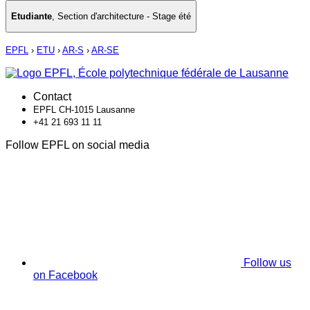
Etudiante
,
Section d'architecture - Stage été
EPFL
›
ETU
›
AR-S
›
AR-SE
Contact
EPFL CH-1015 Lausanne
+41 21 693 11 11
Follow EPFL on social media
Follow us
on Facebook