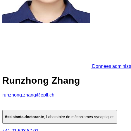
Données administr
Runzhong Zhang
runzhong.zhang@epfl.ch
Assistante-doctorante
,
Laboratoire de mécanismes synaptiques
+41 21 693 87 01