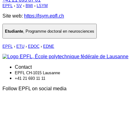
EPFL
›
SV
›
BMI
›
LSYM
Site web:
https://lsym.epfl.ch
Etudiante
,
Programme doctoral en neurosciences
EPFL
›
ETU
›
EDOC
›
EDNE
Contact
EPFL CH-1015 Lausanne
+41 21 693 11 11
Follow EPFL on social media