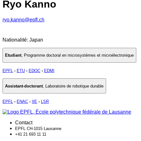
Ryo Kanno
ryo.kanno@epfl.ch
Nationalité: Japan
Etudiant
,
Programme doctoral en microsystèmes et microélectronique
EPFL
›
ETU
›
EDOC
›
EDMI
Assistant-doctorant
,
Laboratoire de robotique durable
EPFL
›
ENAC
›
IIE
›
LSR
Contact
EPFL CH-1015 Lausanne
+41 21 693 11 11