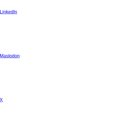
 LinkedIn
 Mastodon
 X