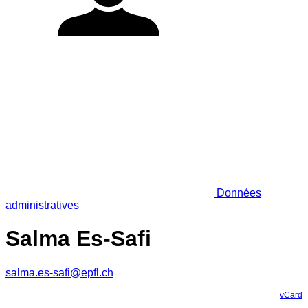
Données
administratives
Salma Es-Safi
salma.es-safi@epfl.ch
vCard