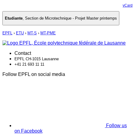
vCard
Etudiante
,
Section de Microtechnique - Projet Master printemps
EPFL
›
ETU
›
MT-S
›
MT-PME
Contact
EPFL CH-1015 Lausanne
+41 21 693 11 11
Follow EPFL on social media
Follow us
on Facebook