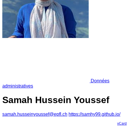
Données
administratives
Samah Hussein Youssef
samah.husseinyoussef@epfl.ch
https://samhy99.github.io/
vCard