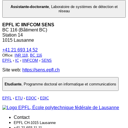
Assistante-doctorante
,
Laboratoire de systèmes de détection et
réseau
EPFL IC IINFCOM SENS
BC 116 (Bâtiment BC)
Station 14
1015 Lausanne
+41 21 693 14 52
Office
:
INR 118
,
BC 116
EPFL
›
IC
›
IINFCOM
›
SENS
Site web:
https://sens.epfl.ch
Etudiante
,
Programme doctoral en informatique et communications
EPFL
›
ETU
›
EDOC
›
EDIC
Contact
EPFL CH-1015 Lausanne
+41 21 693 11 11