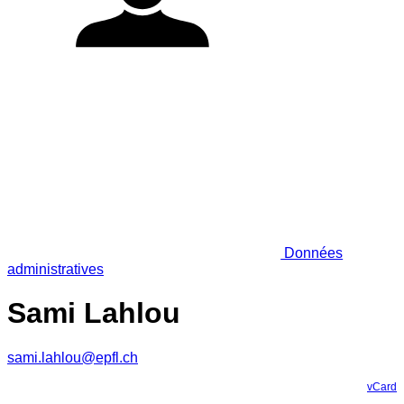
Données
administratives
Sami Lahlou
sami.lahlou@epfl.ch
vCard