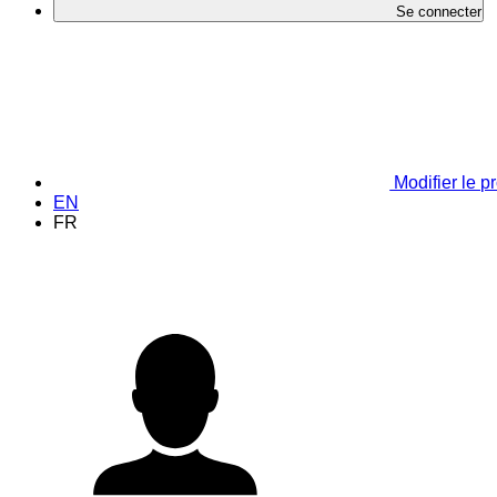
Se connecter
Modifier le pr
EN
FR