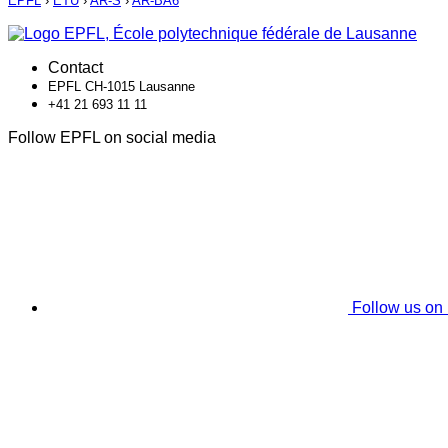
EPFL
›
ETU
›
AR-S
›
AR-BA6
Contact
EPFL CH-1015 Lausanne
+41 21 693 11 11
Follow EPFL on social media
Follow us on