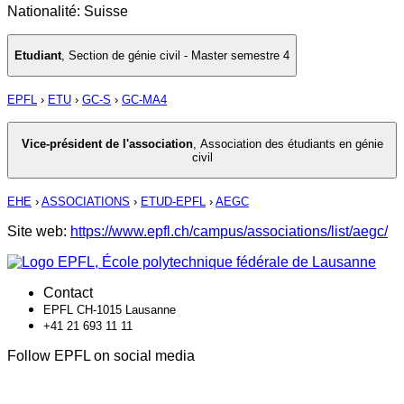
Nationalité: Suisse
Etudiant
,
Section de génie civil - Master semestre 4
EPFL
›
ETU
›
GC-S
›
GC-MA4
Vice-président de l'association
,
Association des étudiants en génie
civil
EHE
›
ASSOCIATIONS
›
ETUD-EPFL
›
AEGC
Site web:
https://www.epfl.ch/campus/associations/list/aegc/
Contact
EPFL CH-1015 Lausanne
+41 21 693 11 11
Follow EPFL on social media