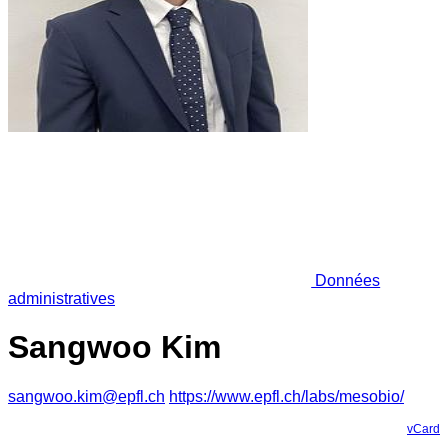
Données
administratives
Sangwoo Kim
sangwoo.kim@epfl.ch
https://www.epfl.ch/labs/mesobio/
vCard