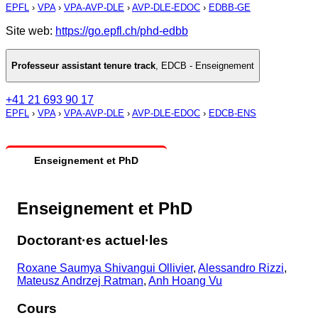
EPFL
›
VPA
›
VPA-AVP-DLE
›
AVP-DLE-EDOC
›
EDBB-GE
Site web:
https://go.epfl.ch/phd-edbb
Professeur assistant tenure track
,
EDCB - Enseignement
+41 21 693 90 17
EPFL
›
VPA
›
VPA-AVP-DLE
›
AVP-DLE-EDOC
›
EDCB-ENS
Enseignement et PhD
Enseignement et PhD
Doctorant·es actuel·les
Roxane Saumya Shivangui Ollivier
,
Alessandro Rizzi
,
Mateusz Andrzej Ratman
,
Anh Hoang Vu
Cours