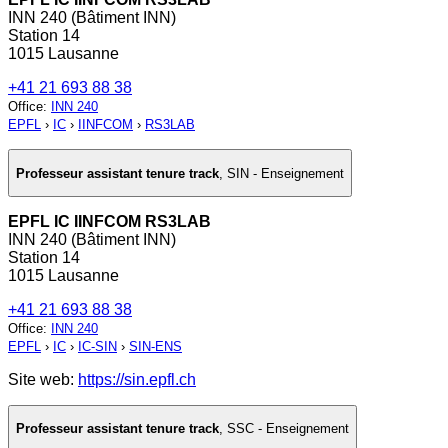
INN 240 (Bâtiment INN)
Station 14
1015 Lausanne
+41 21 693 88 38
Office
:
INN 240
EPFL
›
IC
›
IINFCOM
›
RS3LAB
Professeur assistant tenure track
,
SIN - Enseignement
EPFL IC IINFCOM RS3LAB
INN 240 (Bâtiment INN)
Station 14
1015 Lausanne
+41 21 693 88 38
Office
:
INN 240
EPFL
›
IC
›
IC-SIN
›
SIN-ENS
Site web:
https://sin.epfl.ch
Professeur assistant tenure track
,
SSC - Enseignement