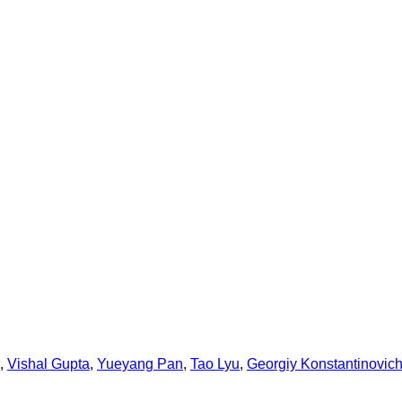
,
Vishal Gupta
,
Yueyang Pan
,
Tao Lyu
,
Georgiy Konstantinovic