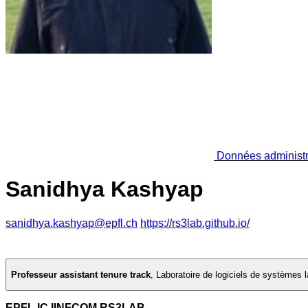
Données administr
Sanidhya Kashyap
sanidhya.kashyap@epfl.ch
https://rs3lab.github.io/
Professeur assistant tenure track
,
Laboratoire de logiciels de systèmes l
EPFL IC IINFCOM RS3LAB