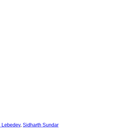
h Lebedev
,
Sidharth Sundar