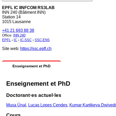
EPFL IC IINFCOM RS3LAB
INN 240 (Bâtiment INN)
Station 14
1015 Lausanne
+41 21 693 88 38
Office
:
INN 240
EPFL
›
IC
›
IC-SSC
›
SSC-ENS
Site web:
https://ssc.epfl.ch
Enseignement et PhD
Enseignement et PhD
Doctorant·es actuel·les
Musa Ünal
,
Lucas Lopes Cendes
,
Kumar Kartikeya Dwivedi
Cours