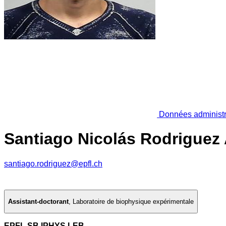
Données administr
Santiago Nicolás Rodriguez 
santiago.rodriguez@epfl.ch
Assistant-doctorant
,
Laboratoire de biophysique expérimentale
EPFL SB IPHYS LEB