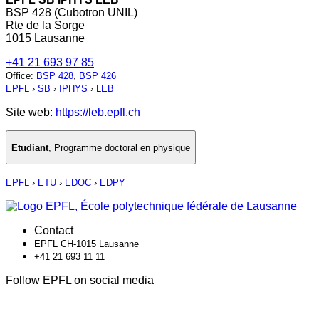
BSP 428 (Cubotron UNIL)
Rte de la Sorge
1015 Lausanne
+41 21 693 97 85
Office
:
BSP 428
,
BSP 426
EPFL
›
SB
›
IPHYS
›
LEB
Site web:
https://leb.epfl.ch
Etudiant
,
Programme doctoral en physique
EPFL
›
ETU
›
EDOC
›
EDPY
Contact
EPFL CH-1015 Lausanne
+41 21 693 11 11
Follow EPFL on social media