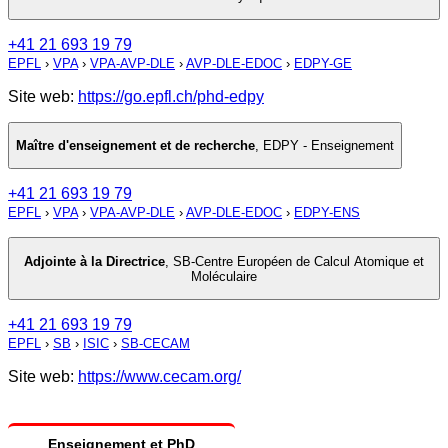
+41 21 693 19 79
EPFL
›
VPA
›
VPA-AVP-DLE
›
AVP-DLE-EDOC
›
EDPY-GE
Site web:
https://go.epfl.ch/phd-edpy
Maître d'enseignement et de recherche
,
EDPY - Enseignement
+41 21 693 19 79
EPFL
›
VPA
›
VPA-AVP-DLE
›
AVP-DLE-EDOC
›
EDPY-ENS
Adjointe à la Directrice
,
SB-Centre Européen de Calcul Atomique et
Moléculaire
+41 21 693 19 79
EPFL
›
SB
›
ISIC
›
SB-CECAM
Site web:
https://www.cecam.org/
Enseignement et PhD