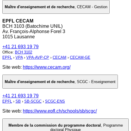
Maître d'enseignement et de recherche
,
CECAM - Gestion
EPFL CECAM
BCH 3103 (Batochime UNIL)
Av. François-Alphonse Forel 3
1015 Lausanne
+41 21 693 19 79
Office
:
BCH 3102
EPFL
›
VPA
›
VPA-AVP-CP
›
CECAM
›
CECAM-GE
Site web:
https://www.cecam.org/
Maître d'enseignement et de recherche
,
SCGC - Enseignement
+41 21 693 19 79
EPFL
›
SB
›
SB-SCGC
›
SCGC-ENS
Site web:
https://www.epfl.ch/schools/sb/scgc/
Membre de la commission du programme doctoral
,
Programme
doctoral Physique