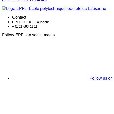
EPFL
›
ETU
›
SV-S
›
SV-MAN
Contact
EPFL CH-1015 Lausanne
+41 21 693 11 11
Follow EPFL on social media
Follow us on