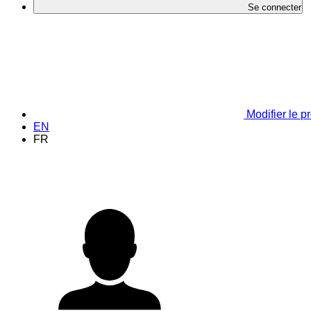
Se connecter
Modifier le pr
EN
FR