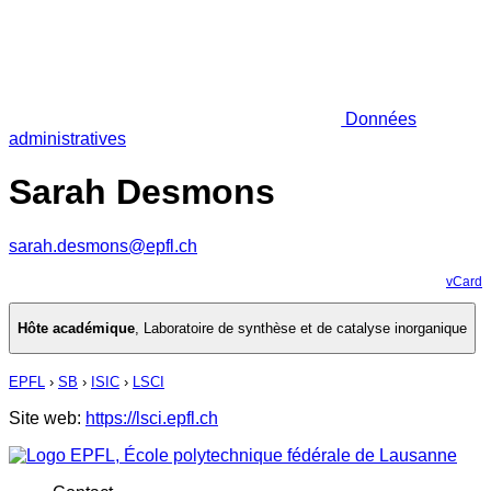
Données
administratives
Sarah Desmons
sarah.desmons@epfl.ch
vCard
Hôte académique
,
Laboratoire de synthèse et de catalyse inorganique
EPFL
›
SB
›
ISIC
›
LSCI
Site web:
https://lsci.epfl.ch