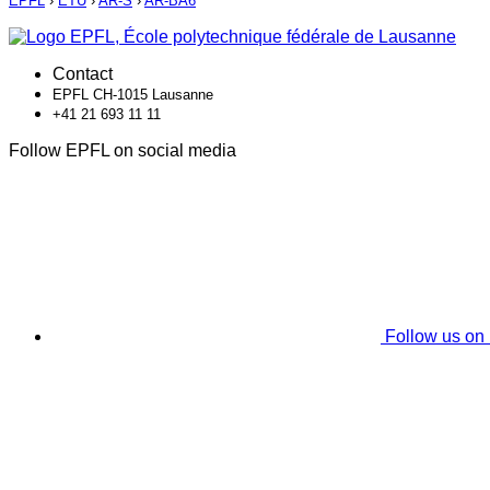
EPFL
›
ETU
›
AR-S
›
AR-BA6
Contact
EPFL CH-1015 Lausanne
+41 21 693 11 11
Follow EPFL on social media
Follow us on