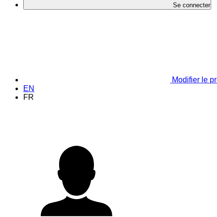
Se connecter
Modifier le pr
EN
FR