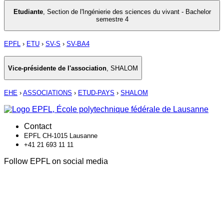
Etudiante
,
Section de l'Ingénierie des sciences du vivant - Bachelor
semestre 4
EPFL
›
ETU
›
SV-S
›
SV-BA4
Vice-présidente de l'association
,
SHALOM
EHE
›
ASSOCIATIONS
›
ETUD-PAYS
›
SHALOM
Contact
EPFL CH-1015 Lausanne
+41 21 693 11 11
Follow EPFL on social media