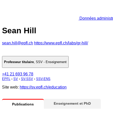
Données administr
Sean Hill
sean.hill@epfl.ch
https://www.epfl.ch/labs/gr-hill/
Professeur titulaire
,
SSV - Enseignement
+41 21 693 96 78
EPFL
›
SV
›
SV-SSV
›
SSV-ENS
Site web:
https://sv.epfl.ch/education
Enseignement et PhD
Publications