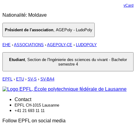
vCard
Nationalité: Moldave
Président de l'association
,
AGEPoly - LudoPoly
EHE
›
ASSOCIATIONS
›
AGEPOLY-CE
›
LUDOPOLY
Etudiant
,
Section de l'Ingénierie des sciences du vivant - Bachelor
semestre 4
EPFL
›
ETU
›
SV-S
›
SV-BA4
Contact
EPFL CH-1015 Lausanne
+41 21 693 11 11
Follow EPFL on social media