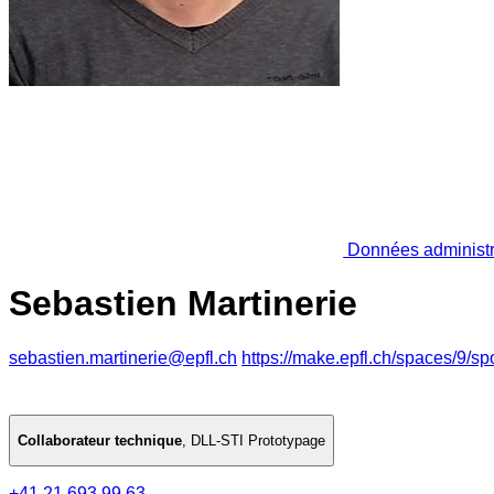
Données administr
Sebastien Martinerie
sebastien.martinerie@epfl.ch
https://make.epfl.ch/spaces/9/spo
Collaborateur technique
,
DLL-STI Prototypage
+41 21 693 99 63