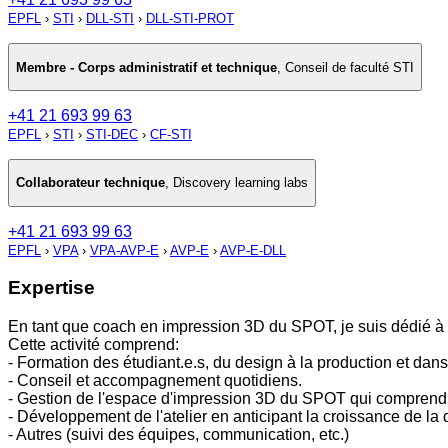
EPFL
›
STI
›
DLL-STI
›
DLL-STI-PROT
Membre - Corps administratif et technique
,
Conseil de faculté STI
+41 21 693 99 63
EPFL
›
STI
›
STI-DEC
›
CF-STI
Collaborateur technique
,
Discovery learning labs
+41 21 693 99 63
EPFL
›
VPA
›
VPA-AVP-E
›
AVP-E
›
AVP-E-DLL
Expertise
En tant que coach en impression 3D du SPOT, je suis dédié à l
Cette activité comprend:
- Formation des étudiant.e.s, du design à la production et dans
- Conseil et accompagnement quotidiens.
- Gestion de l'espace d'impression 3D du SPOT qui comprend u
- Développement de l'atelier en anticipant la croissance de l
- Autres (suivi des équipes, communication, etc.)