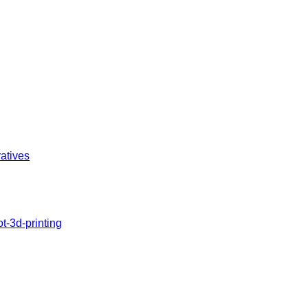
atives
t-3d-printing