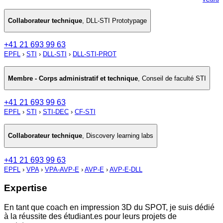
Collaborateur technique
,
DLL-STI Prototypage
+41 21 693 99 63
EPFL
›
STI
›
DLL-STI
›
DLL-STI-PROT
Membre - Corps administratif et technique
,
Conseil de faculté STI
+41 21 693 99 63
EPFL
›
STI
›
STI-DEC
›
CF-STI
Collaborateur technique
,
Discovery learning labs
+41 21 693 99 63
EPFL
›
VPA
›
VPA-AVP-E
›
AVP-E
›
AVP-E-DLL
Expertise
En tant que coach en impression 3D du SPOT, je suis dédié
à la réussite des étudiant.es pour leurs projets de