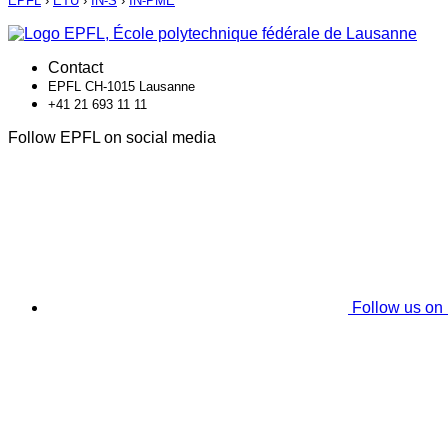
EPFL
›
ETU
›
IN-S
›
IN-PME
Contact
EPFL CH-1015 Lausanne
+41 21 693 11 11
Follow EPFL on social media
Follow us on