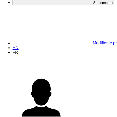
Se connecter
Modifier le pr
EN
FR