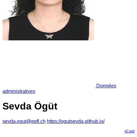
Données
administratives
Sevda Ögüt
sevda.ogut@epfl.ch
https://ogutsevda.github.io/
vCard