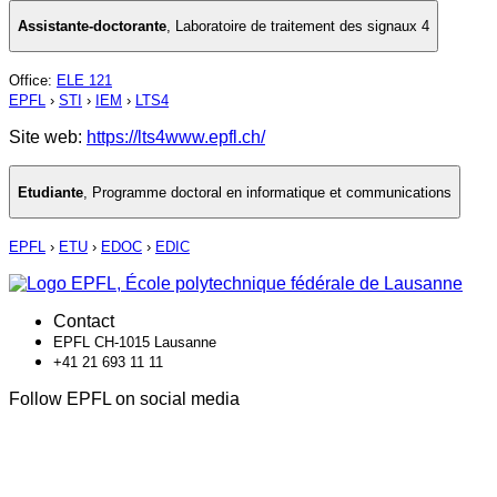
Assistante-doctorante
,
Laboratoire de traitement des signaux 4
Office
:
ELE 121
EPFL
›
STI
›
IEM
›
LTS4
Site web:
https://lts4www.epfl.ch/
Etudiante
,
Programme doctoral en informatique et communications
EPFL
›
ETU
›
EDOC
›
EDIC
Contact
EPFL CH-1015 Lausanne
+41 21 693 11 11
Follow EPFL on social media