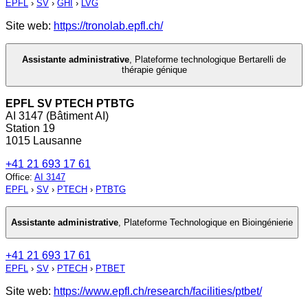
EPFL
›
SV
›
GHI
›
LVG
Site web:
https://tronolab.epfl.ch/
Assistante administrative
,
Plateforme technologique Bertarelli de
thérapie génique
EPFL SV PTECH PTBTG
AI 3147 (Bâtiment AI)
Station 19
1015 Lausanne
+41 21 693 17 61
Office
:
AI 3147
EPFL
›
SV
›
PTECH
›
PTBTG
Assistante administrative
,
Plateforme Technologique en Bioingénierie
+41 21 693 17 61
EPFL
›
SV
›
PTECH
›
PTBET
Site web:
https://www.epfl.ch/research/facilities/ptbet/