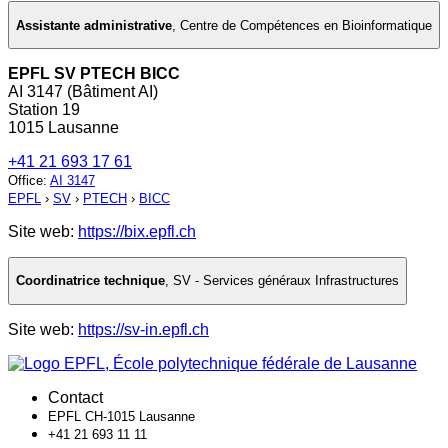
Assistante administrative
,
Centre de Compétences en Bioinformatique
EPFL SV PTECH BICC
AI 3147 (Bâtiment AI)
Station 19
1015 Lausanne
+41 21 693 17 61
Office
:
AI 3147
EPFL
›
SV
›
PTECH
›
BICC
Site web:
https://bix.epfl.ch
Coordinatrice technique
,
SV - Services généraux Infrastructures
Site web:
https://sv-in.epfl.ch
Contact
EPFL CH-1015 Lausanne
+41 21 693 11 11