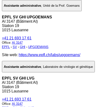
Assistante administrative
,
Unité de la Prof. Goemans
EPFL SV GHI UPGOEMANS
AI 3147 (Bâtiment AI)
Station 19
1015 Lausanne
+41 21 693 17 61
Office
:
AI 3147
EPFL
›
SV
›
GHI
›
UPGOEMANS
Site web:
https://www.epfl.ch/labs/upgoemans/
Assistante administrative
,
Laboratoire de virologie et génétique
EPFL SV GHI LVG
AI 3147 (Bâtiment AI)
Station 19
1015 Lausanne
+41 21 693 17 61
Office
:
AI 3147