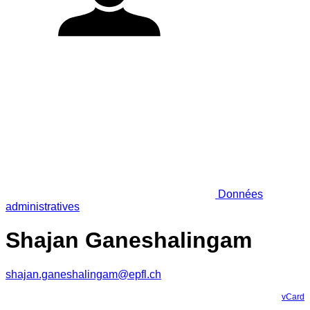
Données
administratives
Shajan Ganeshalingam
shajan.ganeshalingam@epfl.ch
vCard