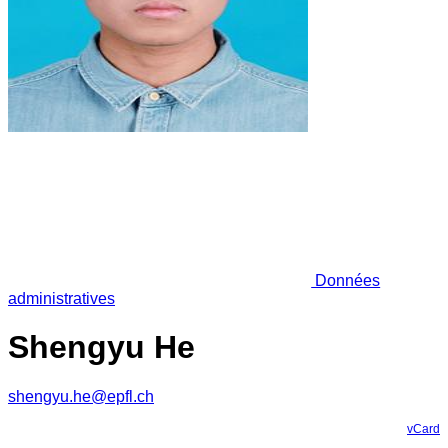
Données
administratives
Shengyu He
shengyu.he@epfl.ch
vCard