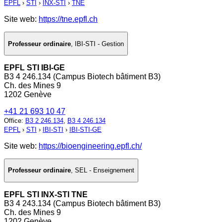
EPFL
›
STI
›
INX-STI
›
TNE
Site web:
https://tne.epfl.ch
Professeur ordinaire
,
IBI-STI - Gestion
EPFL STI IBI-GE
B3 4 246.134 (Campus Biotech bâtiment B3)
Ch. des Mines 9
1202 Genève
+41 21 693 10 47
Office
:
B3 2 246.134
,
B3 4 246.134
EPFL
›
STI
›
IBI-STI
›
IBI-STI-GE
Site web:
https://bioengineering.epfl.ch/
Professeur ordinaire
,
SEL - Enseignement
EPFL STI INX-STI TNE
B3 4 243.134 (Campus Biotech bâtiment B3)
Ch. des Mines 9
1202 Genève