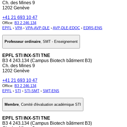
Ch. des Mines 9
1202 Genève
+41 21 693 10 47
Office
:
B3 2 246.134
EPFL
›
VPA
›
VPA-AVP-DLE
›
AVP-DLE-EDOC
›
EDRS-ENS
Professeur ordinaire
,
SMT - Enseignement
EPFL STI INX-STI TNE
B3 4 243.134 (Campus Biotech bâtiment B3)
Ch. des Mines 9
1202 Genève
+41 21 693 10 47
Office
:
B3 2 246.134
EPFL
›
STI
›
STI-SMT
›
SMT-ENS
Membre
,
Comité d'évaluation académique STI
EPFL STI INX-STI TNE
B3 4 243.134 (Campus Biotech bâtiment B3)