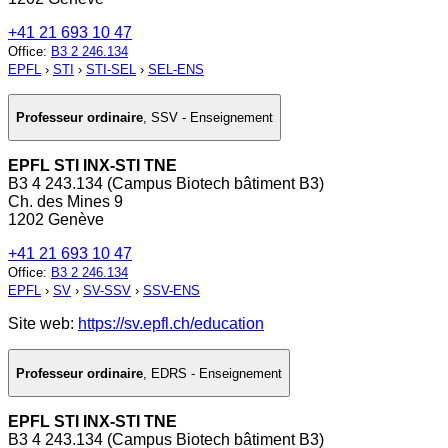
+41 21 693 10 47
Office
:
B3 2 246.134
EPFL
›
STI
›
STI-SEL
›
SEL-ENS
Professeur ordinaire
,
SSV - Enseignement
EPFL STI INX-STI TNE
B3 4 243.134 (Campus Biotech bâtiment B3)
Ch. des Mines 9
1202 Genève
+41 21 693 10 47
Office
:
B3 2 246.134
EPFL
›
SV
›
SV-SSV
›
SSV-ENS
Site web:
https://sv.epfl.ch/education
Professeur ordinaire
,
EDRS - Enseignement
EPFL STI INX-STI TNE
B3 4 243.134 (Campus Biotech bâtiment B3)