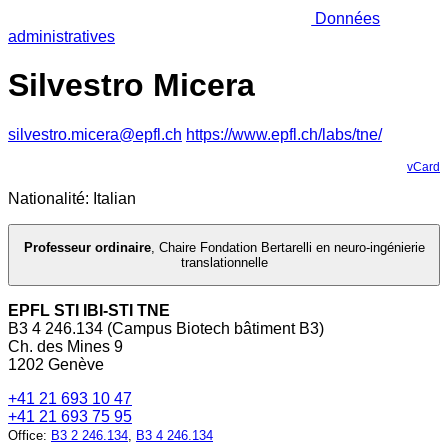
Données
administratives
Silvestro Micera
silvestro.micera@epfl.ch
https://www.epfl.ch/labs/tne/
vCard
Nationalité: Italian
Professeur ordinaire
,
Chaire Fondation Bertarelli en neuro-ingénierie
translationnelle
EPFL STI IBI-STI TNE
B3 4 246.134 (Campus Biotech bâtiment B3)
Ch. des Mines 9
1202 Genève
+41 21 693 10 47
+41 21 693 75 95
Office
:
B3 2 246.134
,
B3 4 246.134