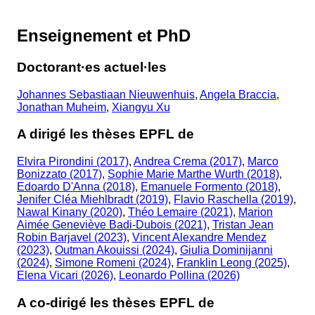
Enseignement et PhD
Doctorant·es actuel·les
Johannes Sebastiaan Nieuwenhuis
,
Angela Braccia
,
Jonathan Muheim
,
Xiangyu Xu
A dirigé les thèses EPFL de
Elvira Pirondini (2017)
,
Andrea Crema (2017)
,
Marco
Bonizzato (2017)
,
Sophie Marie Marthe Wurth (2018)
,
Edoardo D'Anna (2018)
,
Emanuele Formento (2018)
,
Jenifer Cléa Miehlbradt (2019)
,
Flavio Raschella (2019)
,
Nawal Kinany (2020)
,
Théo Lemaire (2021)
,
Marion
Aimée Geneviève Badi-Dubois (2021)
,
Tristan Jean
Robin Barjavel (2023)
,
Vincent Alexandre Mendez
(2023)
,
Outman Akouissi (2024)
,
Giulia Dominijanni
(2024)
,
Simone Romeni (2024)
,
Franklin Leong (2025)
,
Elena Vicari (2026)
,
Leonardo Pollina (2026)
A co-dirigé les thèses EPFL de