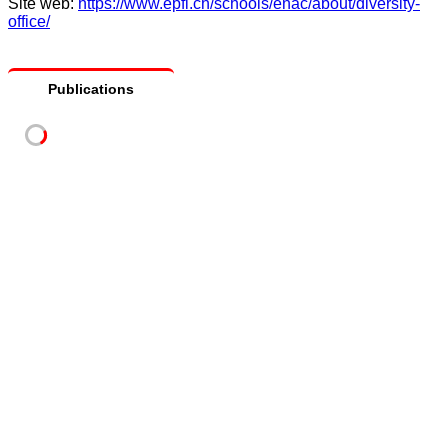
Site web:
https://www.epfl.ch/schools/enac/about/diversity-
office/
Publications